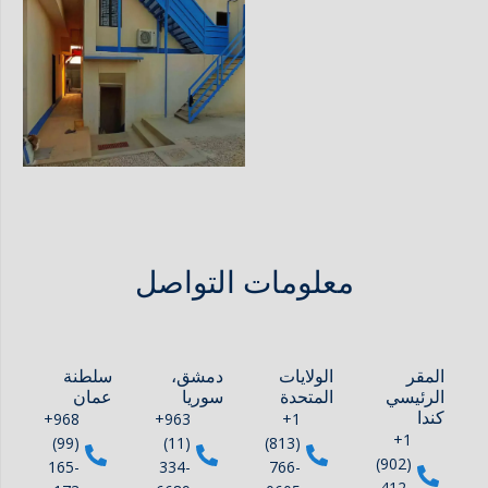
معلومات التواصل
المقر
الولايات
دمشق،
سلطنة
الرئيسي
المتحدة
سوريا
عمان
كندا
+968
+963
+1
+1
(99)
(11)
(813)
(902)
165-
334-
766-
412-