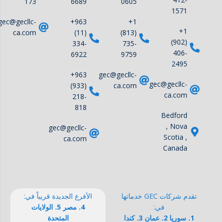
173
6689
0605
1571
gec@gecllc-
+963
+1
+1
ca.com
(11)
(813)
(902)
334-
735-
406-
6922
9759
2495
+963
gec@gecllc-
gec@gecllc-
(933)
ca.com
ca.com
218-
818
Bedford
, Nova
gec@gecllc-
Scotia ,
ca.com
Canada
تقدم شركات GEC خدماتها
الأفرع الجديدة قريباً في:
في:
4. مصر 5. الولايات
1. سوريا 2. عمان 3. كندا
المتحدة